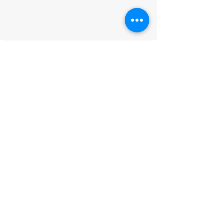
O que você achou desta página?
Sua opinião é fundamental para
melhorarmos os serviços públicos
Avaliar
CONTATO
(96) 98806-5474
prefeituraamapa@pma.ap.gov.br
ENDEREÇO
Av. Cônego Domingos Maltês, 63 -
Centro, Amapá - AP, 68950-000