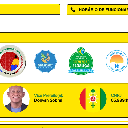
HORÁRIO DE FUNCION
ntro, Amapá - AP, 68950-000
Segunda à Sexta das 08h00 às
Vice Prefeito(a):
CNPJ:
Dorivan Sobral
05.989.1