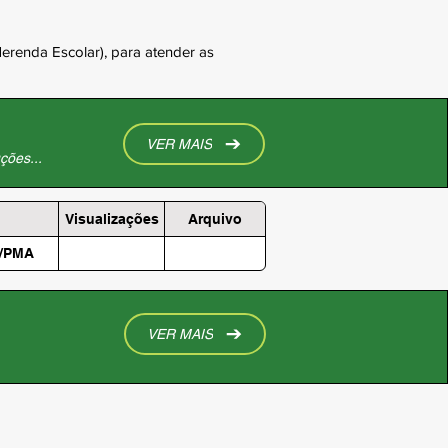
erenda Escolar), para atender as 
VER MAIS
ções...
Visualizações
Arquivo
L/PMA
VER MAIS