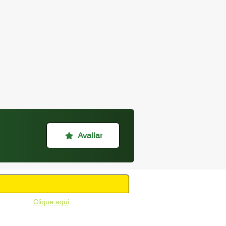
Avaliar
unicipal -
Clique aqui