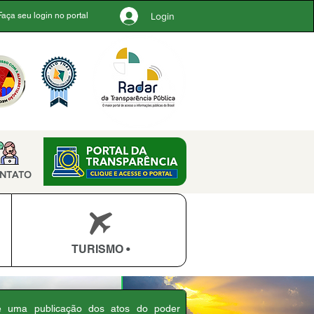
Login
Faça seu login no portal
NTATO
TURISMO •
 é uma publicação dos atos do poder