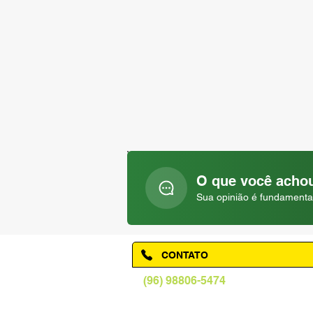
O que você achou
Sua opinião é fundamenta
CONTATO
(96) 98806-5474
prefeituraamapa@pma.ap.gov.br