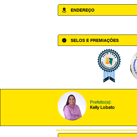
ENDEREÇO
Av. Cônego Domingos Maltês, 63 - Ce
SELOS E PREMIAÇÕES
Prefeito(a):
Kelly Lobato