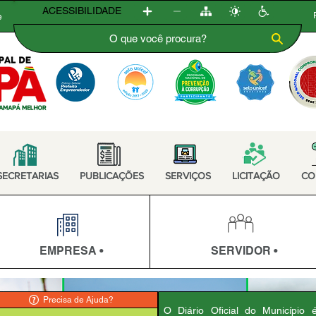
ACESSIBILIDADE
e
SECRETARIAS
PUBLICAÇÕES
SERVIÇOS
LICITAÇÃO
CO
EMPRESA •
SERVIDOR •
Precisa de Ajuda?
O Diário Oficial do Município