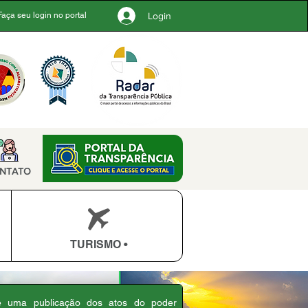
Login
Faça seu login no portal
NTATO
TURISMO •
 é uma publicação dos atos do poder