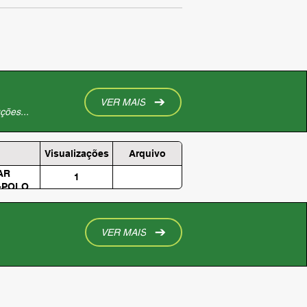
VER MAIS
ções...
Visualizações
Arquivo
AR
1
9-POLO
VER MAIS