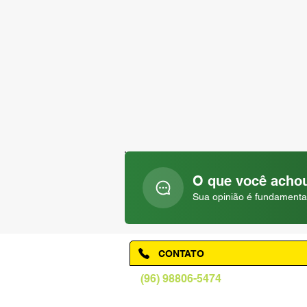
O que você achou
Sua opinião é fundamenta
CONTATO
(96) 98806-5474
prefeituraamapa@pma.ap.gov.br