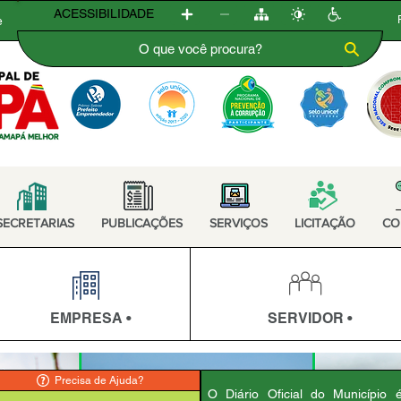
ACESSIBILIDADE
e
SECRETARIAS
PUBLICAÇÕES
SERVIÇOS
LICITAÇÃO
CO
EMPRESA •
SERVIDOR •
Precisa de Ajuda?
O Diário Oficial do Município