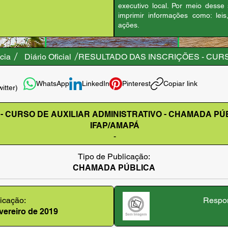
executivo local. Por meio desse
imprimir informações como: leis
ações.
cia
Diário Oficial
RESULTADO DAS INSCRIÇÕES - CURSO
WhatsApp
LinkedIn
Pinterest
Copiar link
witter)
 CURSO DE AUXILIAR ADMINISTRATIVO - CHAMADA PÚBL
IFAP/AMAPÁ
-
Tipo de Publicação:
CHAMADA PÚBLICA
icação:
Respon
evereiro de 2019