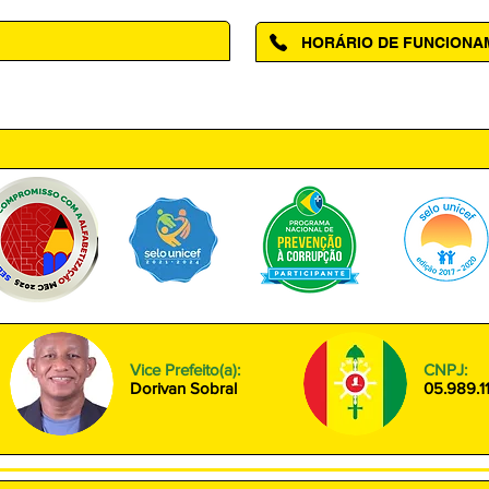
HORÁRIO DE FUNCION
ntro, Amapá - AP, 68950-000
Segunda à Sexta das 08h00 às
Vice Prefeito(a):
CNPJ:
Dorivan Sobral
05.989.1