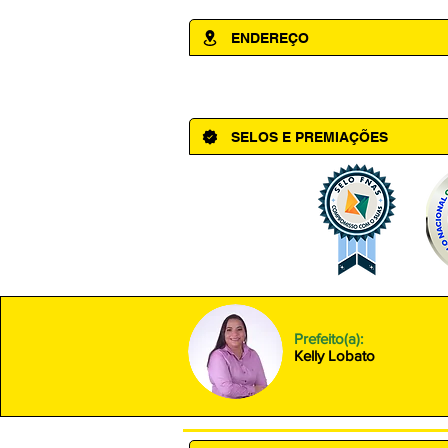
ENDEREÇO
Av. Cônego Domingos Maltês, 63 - Ce
SELOS E PREMIAÇÕES
Prefeito(a):
Kelly Lobato