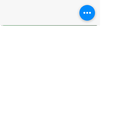
O que você achou desta página?
Sua opinião é fundamental para
melhorarmos os serviços públicos
Avaliar
CONTATO
(96) 98806-5474
prefeituraamapa@pma.ap.gov.br
ENDEREÇO
Av. Cônego Domingos Maltês, 63 -
Centro, Amapá - AP, 68950-000