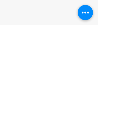
O que você achou desta página?
Sua opinião é fundamental para
melhorarmos os serviços públicos
Avaliar
CONTATO
(96) 98806-5474
prefeituraamapa@pma.ap.gov.br
ENDEREÇO
Av. Cônego Domingos Maltês, 63 -
Centro, Amapá - AP, 68950-000