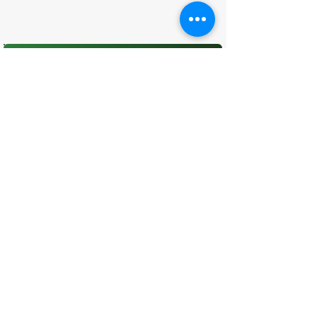
O que você achou desta página?
Sua opinião é fundamental para
melhorarmos os serviços públicos
Avaliar
CONTATO
(96) 98806-5474
prefeituraamapa@pma.ap.gov.br
ENDEREÇO
Av. Cônego Domingos Maltês, 63 -
Centro, Amapá - AP, 68950-000