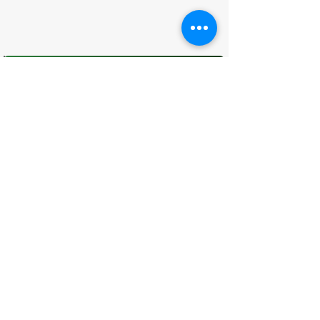
O que você achou desta página?
Sua opinião é fundamental para
melhorarmos os serviços públicos
Avaliar
CONTATO
(96) 98806-5474
prefeituraamapa@pma.ap.gov.br
ENDEREÇO
Av. Cônego Domingos Maltês, 63 -
Centro, Amapá - AP, 68950-000