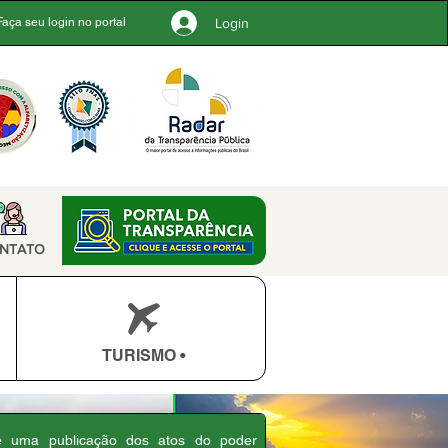
Login
Faça seu login no portal
NTATO
TURISMO •
 é uma publicação dos atos do poder