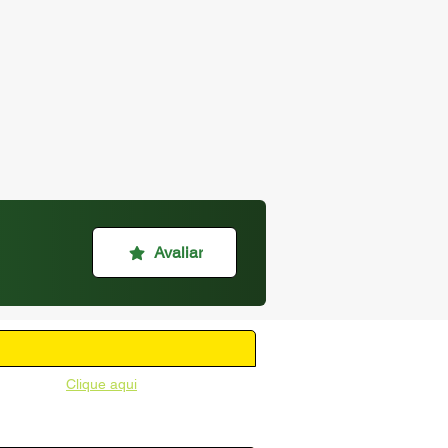
Avaliar
unicipal -
Clique aqui