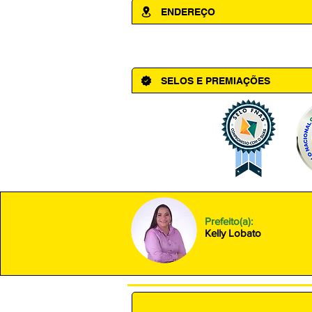
ENDEREÇO
Av. Cônego Domingos Maltês, 63 - Ce
SELOS E PREMIAÇÕES
Prefeito(a):
Kelly Lobato