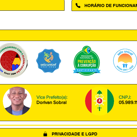
HORÁRIO DE FUNCION
ntro, Amapá - AP, 68950-000
Segunda à Sexta das 08h00 às
Vice Prefeito(a):
CNPJ:
Dorivan Sobral
05.989.1
PRIVACIDADE E LGPD