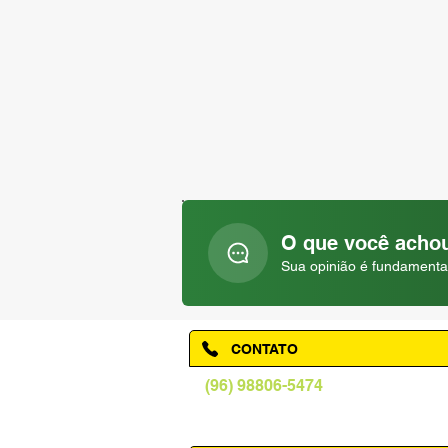
O que você achou
Sua opinião é fundamenta
CONTATO
(96) 98806-5474
prefeituraamapa@pma.ap.gov.br