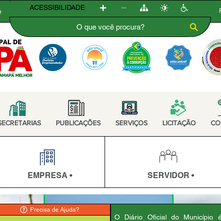
ACESSIBILIDADE
e
SECRETARIAS
PUBLICAÇÕES
SERVIÇOS
LICITAÇÃO
CO
EMPRESA •
SERVIDOR •
Precisa de Ajuda?
O Diário Oficial do Município