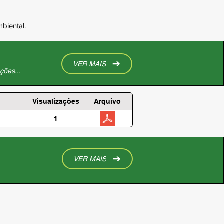
biental.
VER MAIS
ções...
Visualizações
Arquivo
1
VER MAIS