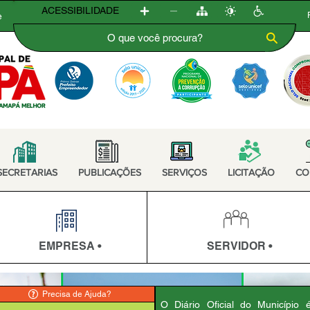
ACESSIBILIDADE
e
SECRETARIAS
PUBLICAÇÕES
SERVIÇOS
LICITAÇÃO
CO
EMPRESA •
SERVIDOR •
Precisa de Ajuda?
O Diário Oficial do Município