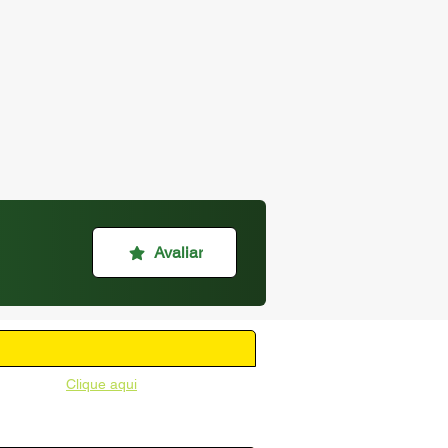
Avaliar
unicipal -
Clique aqui