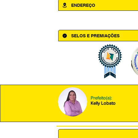
ENDEREÇO
Av. Cônego Domingos Maltês, 63 - Ce
SELOS E PREMIAÇÕES
Prefeito(a):
Kelly Lobato