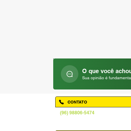
O que você achou
Sua opinião é fundamenta
CONTATO
(96) 98806-5474
prefeituraamapa@pma.ap.gov.br