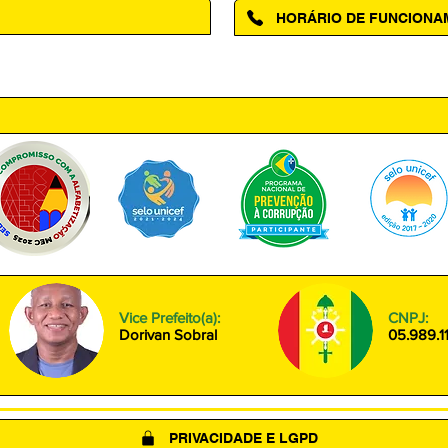
HORÁRIO DE FUNCION
ntro, Amapá - AP, 68950-000
Segunda à Sexta das 08h00 às
Vice Prefeito(a):
CNPJ:
Dorivan Sobral
05.989.1
PRIVACIDADE E LGPD