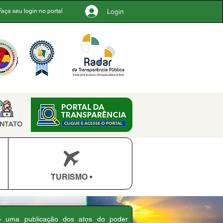
Login
Faça seu login no portal
NTATO
TURISMO •
 é uma publicação dos atos do poder