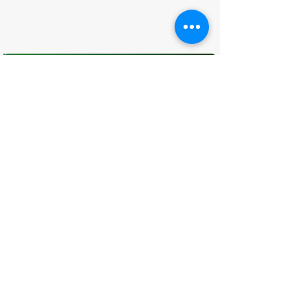
O que você achou desta página?
Sua opinião é fundamental para
melhorarmos os serviços públicos
Avaliar
CONTATO
(96) 98806-5474
prefeituraamapa@pma.ap.gov.br
ENDEREÇO
Av. Cônego Domingos Maltês, 63 -
Centro, Amapá - AP, 68950-000