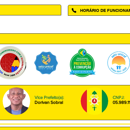
HORÁRIO DE FUNCION
ntro, Amapá - AP, 68950-000
Segunda à Sexta das 08h00 às
Vice Prefeito(a):
CNPJ:
Dorivan Sobral
05.989.1