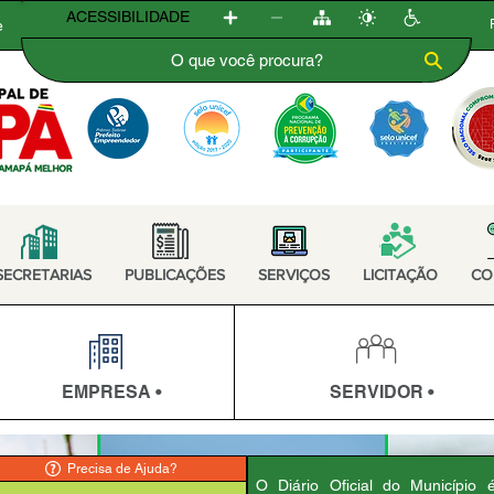
ACESSIBILIDADE
e
SECRETARIAS
PUBLICAÇÕES
SERVIÇOS
LICITAÇÃO
CO
EMPRESA •
SERVIDOR •
Precisa de Ajuda?
O Diário Oficial do Município