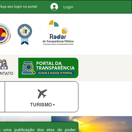
Login
Faça seu login no portal
NTATO
TURISMO •
 é uma publicação dos atos do poder