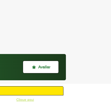
Avaliar
unicipal -
Clique aqui