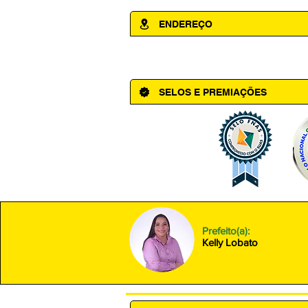
ENDEREÇO
Av. Cônego Domingos Maltês, 63 - Ce
SELOS E PREMIAÇÕES
Prefeito(a):
Kelly Lobato