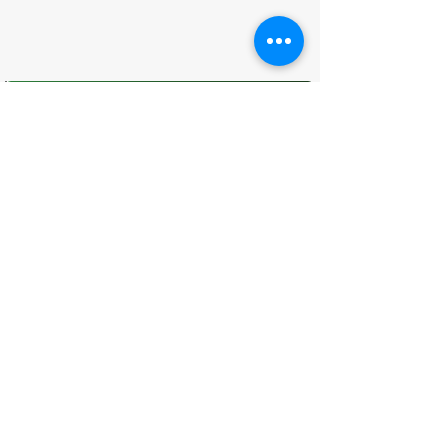
O que você achou desta página?
Sua opinião é fundamental para
melhorarmos os serviços públicos
Avaliar
CONTATO
(96) 98806-5474
prefeituraamapa@pma.ap.gov.br
ENDEREÇO
Av. Cônego Domingos Maltês, 63 -
Centro, Amapá - AP, 68950-000