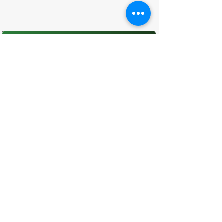
O que você achou desta página?
Sua opinião é fundamental para
melhorarmos os serviços públicos
Avaliar
CONTATO
(96) 98806-5474
prefeituraamapa@pma.ap.gov.br
ENDEREÇO
Av. Cônego Domingos Maltês, 63 -
Centro, Amapá - AP, 68950-000