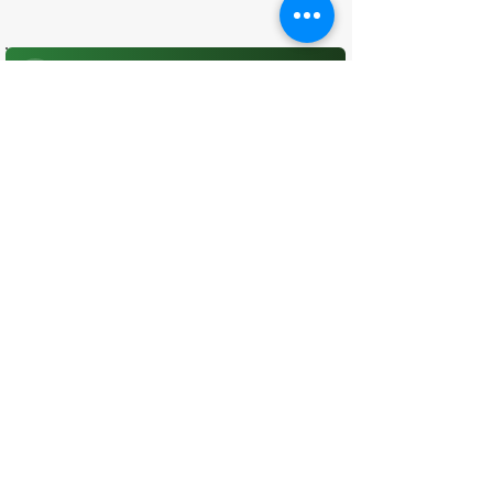
O que você achou desta página?
Sua opinião é fundamental para
melhorarmos os serviços públicos
Avaliar
CONTATO
(96) 98806-5474
prefeituraamapa@pma.ap.gov.br
ENDEREÇO
Av. Cônego Domingos Maltês, 63 -
Centro, Amapá - AP, 68950-000