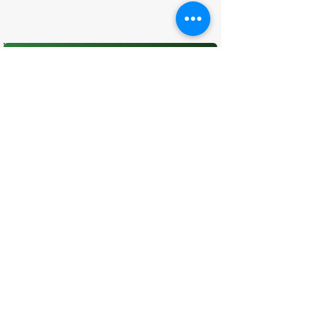
O que você achou desta página?
Sua opinião é fundamental para
melhorarmos os serviços públicos
Avaliar
CONTATO
(96) 98806-5474
prefeituraamapa@pma.ap.gov.br
ENDEREÇO
Av. Cônego Domingos Maltês, 63 -
Centro, Amapá - AP, 68950-000