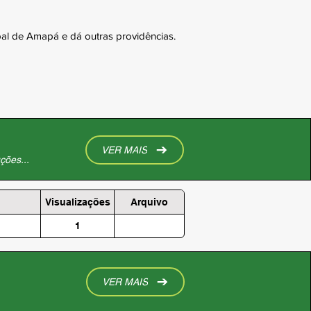
pal de Amapá e dá outras providências.
VER MAIS
ções...
Visualizações
Arquivo
1
VER MAIS