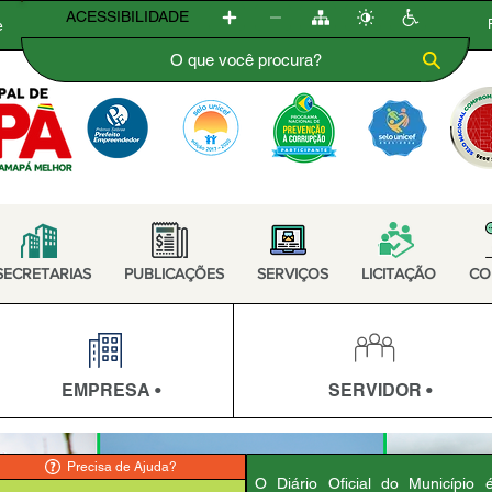
ACESSIBILIDADE
e
SECRETARIAS
PUBLICAÇÕES
SERVIÇOS
LICITAÇÃO
CO
EMPRESA •
SERVIDOR •
Precisa de Ajuda?
O Diário Oficial do Município