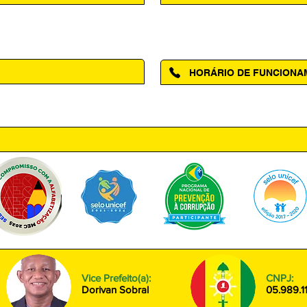
Acesse a página da Ouvidoria M
HORÁRIO DE FUNCION
ntro, Amapá - AP, 68950-000
Segunda à Sexta das 08h00 às
Vice Prefeito(a):
CNPJ:
Dorivan Sobral
05.989.1