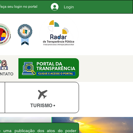
Login
Faça seu login no portal
NTATO
TURISMO •
 é uma publicação dos atos do poder