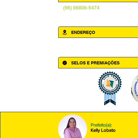
(96) 98806-5474
prefeituraamapa@pma.ap.gov.br
ENDEREÇO
Av. Cônego Domingos Maltês, 63 - Ce
SELOS E PREMIAÇÕES
Prefeito(a):
Kelly Lobato