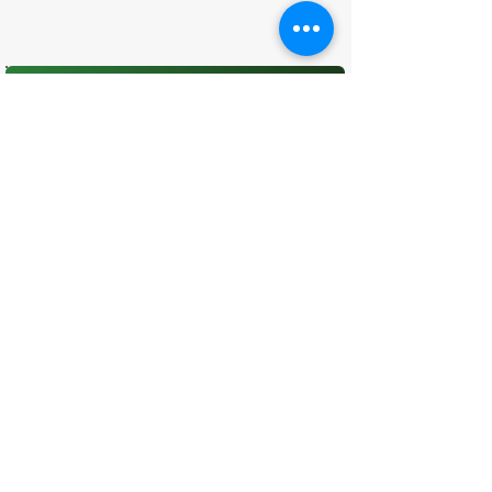
O que você achou desta página?
Sua opinião é fundamental para
melhorarmos os serviços públicos
Avaliar
CONTATO
(96) 98806-5474
prefeituraamapa@pma.ap.gov.br
ENDEREÇO
Av. Cônego Domingos Maltês, 63 -
Centro, Amapá - AP, 68950-000