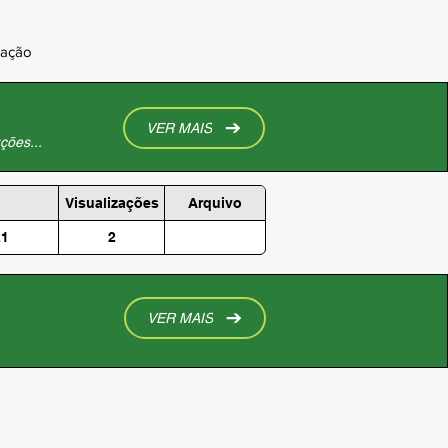
ração
VER MAIS
ções...
Visualizações
Arquivo
21
2
VER MAIS