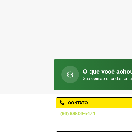
O que você achou
Sua opinião é fundamenta
CONTATO
(96) 98806-5474
prefeituraamapa@pma.ap.gov.br