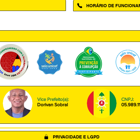
HORÁRIO DE FUNCION
ntro, Amapá - AP, 68950-000
Segunda à Sexta das 08h00 às
Vice Prefeito(a):
CNPJ:
Dorivan Sobral
05.989.1
PRIVACIDADE E LGPD