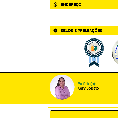
ENDEREÇO
Av. Cônego Domingos Maltês, 63 - Ce
SELOS E PREMIAÇÕES
Prefeito(a):
Kelly Lobato