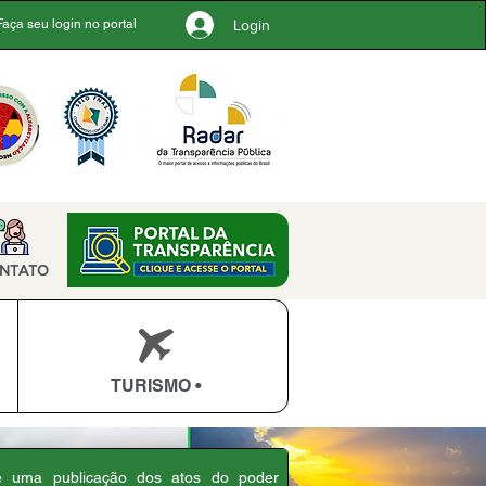
Login
Faça seu login no portal
NTATO
TURISMO •
 é uma publicação dos atos do poder