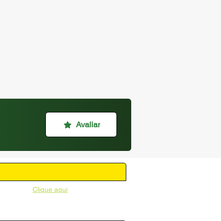
Avaliar
unicipal -
Clique aqui