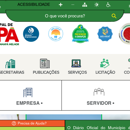
ACESSIBILIDADE
e
SECRETARIAS
PUBLICAÇÕES
SERVIÇOS
LICITAÇÃO
CO
EMPRESA •
SERVIDOR •
Precisa de Ajuda?
O Diário Oficial do Município