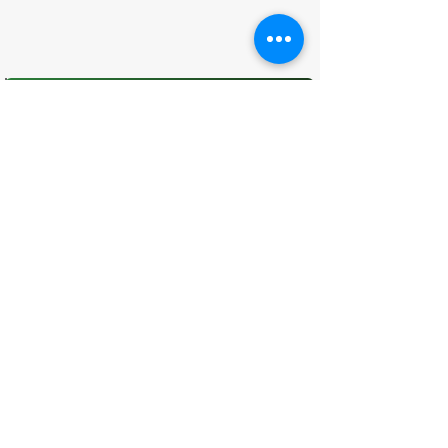
O que você achou desta página?
Sua opinião é fundamental para
melhorarmos os serviços públicos
Avaliar
CONTATO
(96) 98806-5474
prefeituraamapa@pma.ap.gov.br
ENDEREÇO
Av. Cônego Domingos Maltês, 63 -
Centro, Amapá - AP, 68950-000