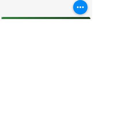
O que você achou desta página?
Sua opinião é fundamental para
melhorarmos os serviços públicos
Avaliar
CONTATO
(96) 98806-5474
prefeituraamapa@pma.ap.gov.br
ENDEREÇO
Av. Cônego Domingos Maltês, 63 -
Centro, Amapá - AP, 68950-000