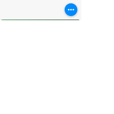
O que você achou desta página?
Sua opinião é fundamental para
melhorarmos os serviços públicos
Avaliar
CONTATO
(96) 98806-5474
prefeituraamapa@pma.ap.gov.br
ENDEREÇO
Av. Cônego Domingos Maltês, 63 -
Centro, Amapá - AP, 68950-000