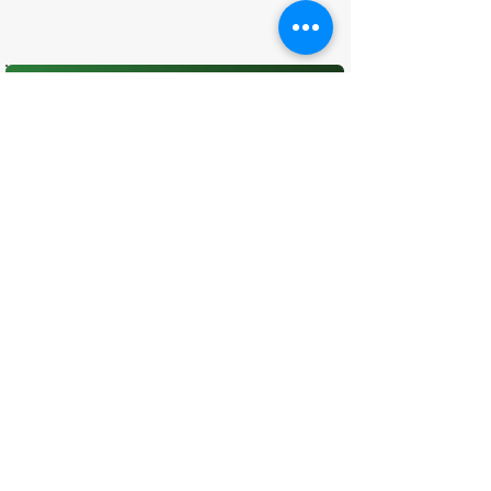
O que você achou desta página?
Sua opinião é fundamental para
melhorarmos os serviços públicos
Avaliar
CONTATO
(96) 98806-5474
prefeituraamapa@pma.ap.gov.br
ENDEREÇO
Av. Cônego Domingos Maltês, 63 -
Centro, Amapá - AP, 68950-000