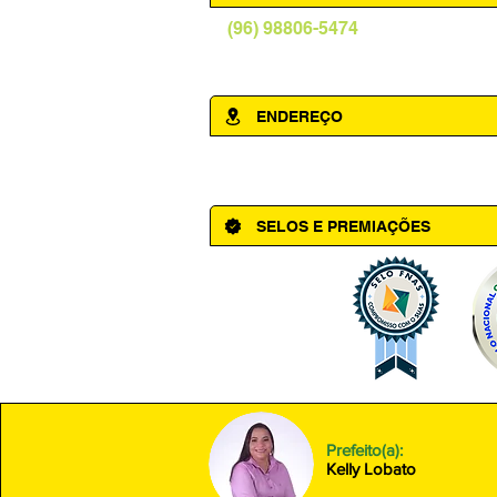
(96) 98806-5474
prefeituraamapa@pma.ap.gov.br
ENDEREÇO
Av. Cônego Domingos Maltês, 63 - Ce
SELOS E PREMIAÇÕES
Prefeito(a):
Kelly Lobato