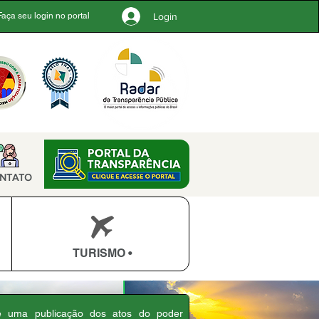
Login
Faça seu login no portal
NTATO
TURISMO •
 é uma publicação dos atos do poder