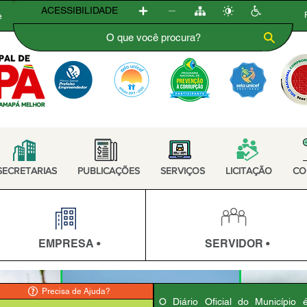
ACESSIBILIDADE
e
SECRETARIAS
PUBLICAÇÕES
SERVIÇOS
LICITAÇÃO
CO
EMPRESA •
SERVIDOR •
Precisa de Ajuda?
O Diário Oficial do Município