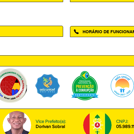
Acesse a página da Ouvidoria M
HORÁRIO DE FUNCION
ntro, Amapá - AP, 68950-000
Segunda à Sexta das 08h00 às
Vice Prefeito(a):
CNPJ:
Dorivan Sobral
05.989.1