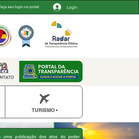
Login
Faça seu login no portal
NTATO
TURISMO •
 é uma publicação dos atos do poder