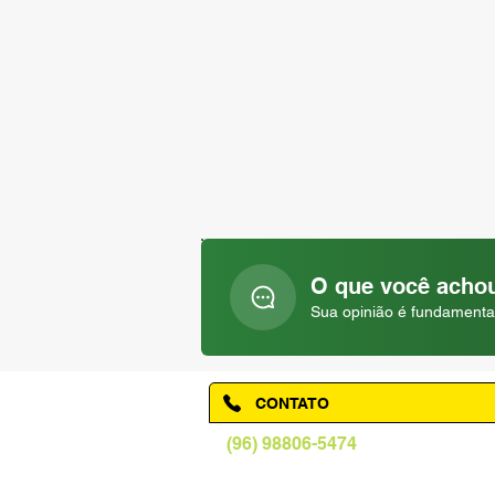
O que você achou
Sua opinião é fundamenta
CONTATO
(96) 98806-5474
prefeituraamapa@pma.ap.gov.br