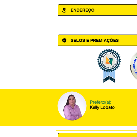
ENDEREÇO
Av. Cônego Domingos Maltês, 63 - Ce
SELOS E PREMIAÇÕES
Prefeito(a):
Kelly Lobato