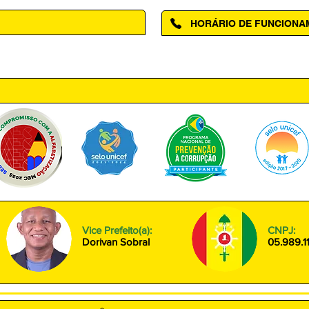
HORÁRIO DE FUNCION
ntro, Amapá - AP, 68950-000
Segunda à Sexta das 08h00 às
Vice Prefeito(a):
CNPJ:
Dorivan Sobral
05.989.1