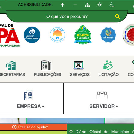
ACESSIBILIDADE
e
SECRETARIAS
PUBLICAÇÕES
SERVIÇOS
LICITAÇÃO
CO
EMPRESA •
SERVIDOR •
Precisa de Ajuda?
O Diário Oficial do Município