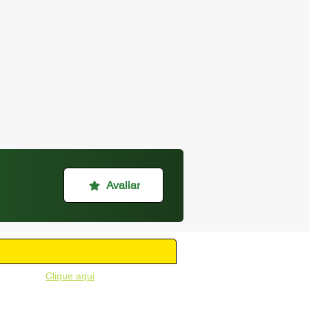
Avaliar
unicipal -
Clique aqui