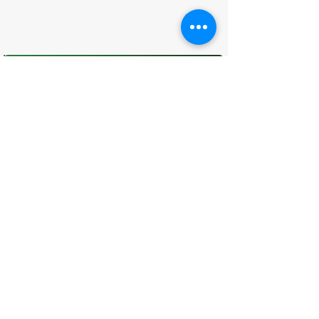
O que você achou desta página?
Sua opinião é fundamental para
melhorarmos os serviços públicos
Avaliar
CONTATO
(96) 98806-5474
prefeituraamapa@pma.ap.gov.br
ENDEREÇO
Av. Cônego Domingos Maltês, 63 -
Centro, Amapá - AP, 68950-000