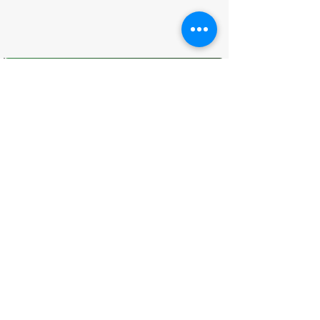
O que você achou desta página?
Sua opinião é fundamental para
melhorarmos os serviços públicos
Avaliar
CONTATO
(96) 98806-5474
prefeituraamapa@pma.ap.gov.br
ENDEREÇO
Av. Cônego Domingos Maltês, 63 -
Centro, Amapá - AP, 68950-000