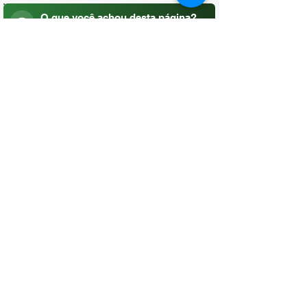
O que você achou desta página?
Sua opinião é fundamental para
melhorarmos os serviços públicos
Avaliar
CONTATO
(96) 98806-5474
prefeituraamapa@pma.ap.gov.br
ENDEREÇO
Av. Cônego Domingos Maltês, 63 -
Centro, Amapá - AP, 68950-000
OUVIDORIA