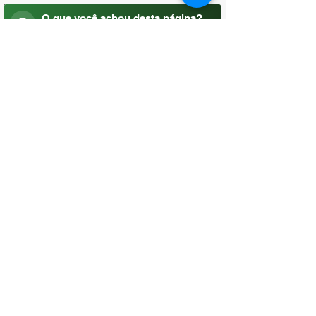
O que você achou desta página?
Sua opinião é fundamental para
melhorarmos os serviços públicos
Avaliar
CONTATO
(96) 98806-5474
prefeituraamapa@pma.ap.gov.br
ENDEREÇO
Av. Cônego Domingos Maltês, 63 -
Centro, Amapá - AP, 68950-000
OUVIDORIA