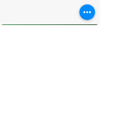
O que você achou desta página?
Sua opinião é fundamental para
melhorarmos os serviços públicos
Avaliar
CONTATO
(96) 98806-5474
prefeituraamapa@pma.ap.gov.br
ENDEREÇO
Av. Cônego Domingos Maltês, 63 -
Centro, Amapá - AP, 68950-000