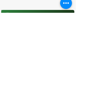
O que você achou desta página?
Sua opinião é fundamental para
melhorarmos os serviços públicos
Avaliar
CONTATO
(96) 98806-5474
prefeituraamapa@pma.ap.gov.br
ENDEREÇO
Av. Cônego Domingos Maltês, 63 -
Centro, Amapá - AP, 68950-000