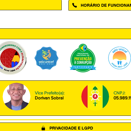
HORÁRIO DE FUNCION
ntro, Amapá - AP, 68950-000
Segunda à Sexta das 08h00 às
Vice Prefeito(a):
CNPJ:
Dorivan Sobral
05.989.1
PRIVACIDADE E LGPD