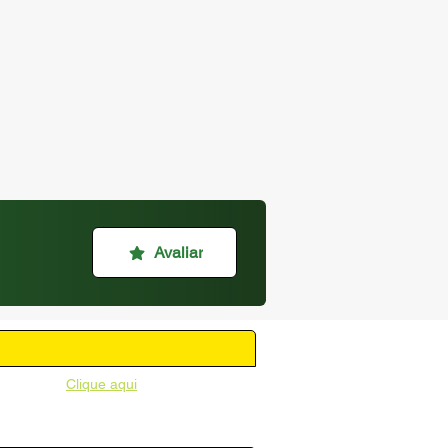
Avaliar
unicipal -
Clique aqui