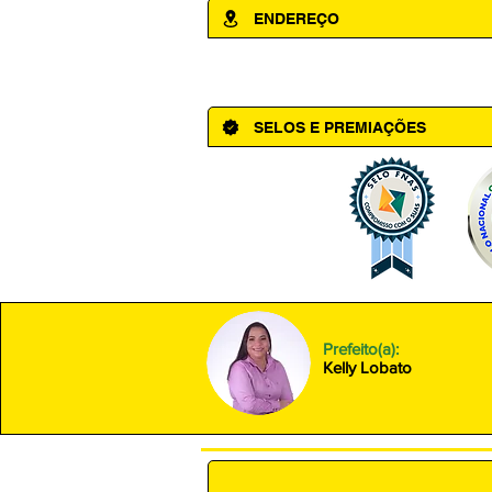
ENDEREÇO
Av. Cônego Domingos Maltês, 63 - Ce
SELOS E PREMIAÇÕES
Prefeito(a):
Kelly Lobato