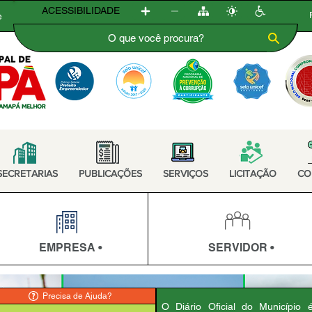
ACESSIBILIDADE
e
SECRETARIAS
PUBLICAÇÕES
SERVIÇOS
LICITAÇÃO
CO
EMPRESA •
SERVIDOR •
Precisa de Ajuda?
O Diário Oficial do Município