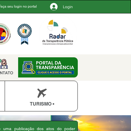
Login
Faça seu login no portal
NTATO
TURISMO •
 é uma publicação dos atos do poder