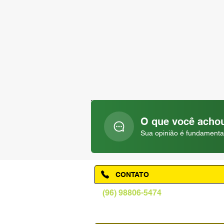
O que você achou
Sua opinião é fundamenta
CONTATO
(96) 98806-5474
prefeituraamapa@pma.ap.gov.br