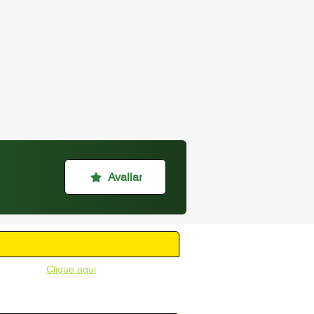
Avaliar
unicipal -
Clique aqui