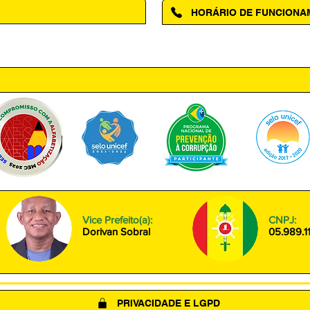
HORÁRIO DE FUNCION
ntro, Amapá - AP, 68950-000
Segunda à Sexta das 08h00 às
Vice Prefeito(a):
CNPJ:
Dorivan Sobral
05.989.1
PRIVACIDADE E LGPD