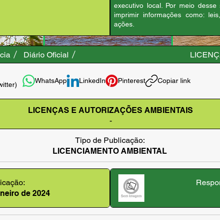
executivo local. Por meio desse
imprimir informações como: leis
ações.
cia
Diário Oficial
LICENÇ
WhatsApp
LinkedIn
Pinterest
Copiar link
witter)
LICENÇAS E AUTORIZAÇÕES AMBIENTAIS
-
Tipo de Publicação:
LICENCIAMENTO AMBIENTAL
icação:
Respon
janeiro de 2024