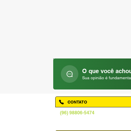
O que você achou
Sua opinião é fundamenta
CONTATO
(96) 98806-5474
prefeituraamapa@pma.ap.gov.br