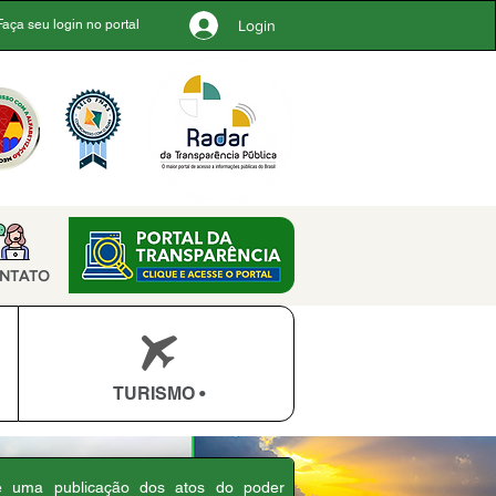
Login
Faça seu login no portal
NTATO
TURISMO •
 é uma publicação dos atos do poder