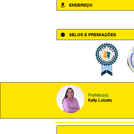
ENDEREÇO
Av. Cônego Domingos Maltês, 63 - Ce
SELOS E PREMIAÇÕES
Prefeito(a):
Kelly Lobato