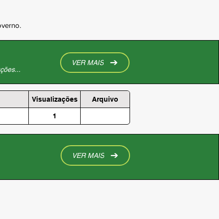
overno.
VER MAIS
ções...
Visualizações
Arquivo
1
VER MAIS