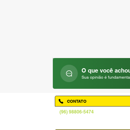
O que você achou
Sua opinião é fundamenta
CONTATO
(96) 98806-5474
prefeituraamapa@pma.ap.gov.br