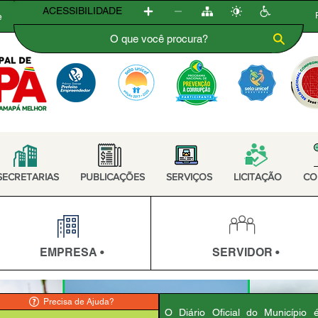
ACESSIBILIDADE
e
SECRETARIAS
PUBLICAÇÕES
SERVIÇOS
LICITAÇÃO
CO
EMPRESA •
SERVIDOR •
Precisa de Ajuda?
O Diário Oficial do Município