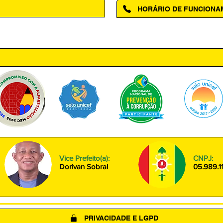
HORÁRIO DE FUNCION
ntro, Amapá - AP, 68950-000
Segunda à Sexta das 08h00 às
Vice Prefeito(a):
CNPJ:
Dorivan Sobral
05.989.1
PRIVACIDADE E LGPD