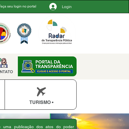
Login
Faça seu login no portal
NTATO
TURISMO •
 é uma publicação dos atos do poder