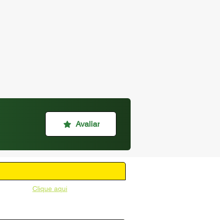
Avaliar
unicipal -
Clique aqui