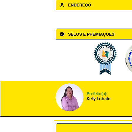
ENDEREÇO
Av. Cônego Domingos Maltês, 63 - Ce
SELOS E PREMIAÇÕES
Prefeito(a):
Kelly Lobato