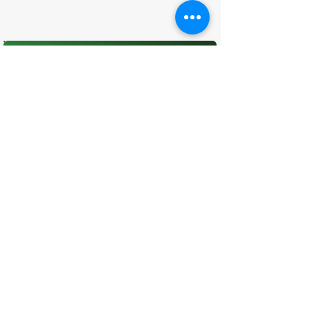
O que você achou desta página?
Sua opinião é fundamental para
melhorarmos os serviços públicos
Avaliar
CONTATO
(96) 98806-5474
prefeituraamapa@pma.ap.gov.br
ENDEREÇO
Av. Cônego Domingos Maltês, 63 -
Centro, Amapá - AP, 68950-000