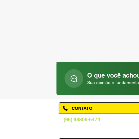
O que você achou
Sua opinião é fundamenta
CONTATO
(96) 98806-5474
prefeituraamapa@pma.ap.gov.br