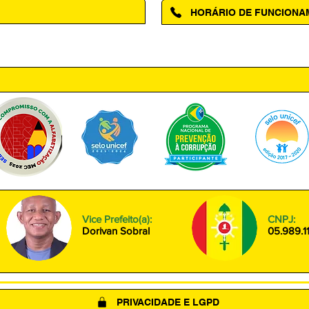
HORÁRIO DE FUNCION
ntro, Amapá - AP, 68950-000
Segunda à Sexta das 08h00 às
Vice Prefeito(a):
CNPJ:
Dorivan Sobral
05.989.1
PRIVACIDADE E LGPD