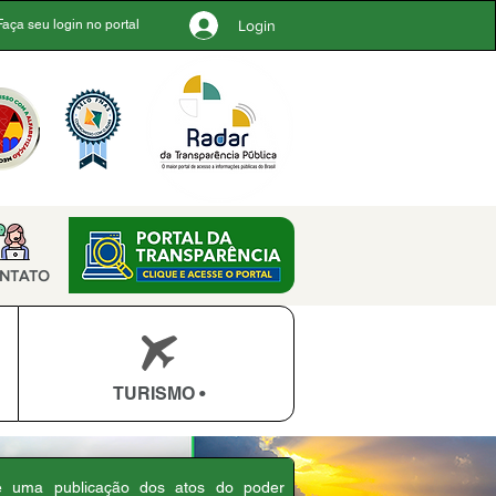
Login
Faça seu login no portal
NTATO
TURISMO •
 é uma publicação dos atos do poder