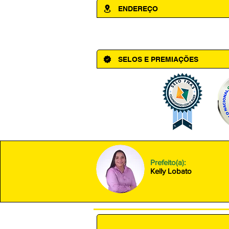
ENDEREÇO
Av. Cônego Domingos Maltês, 63 - Ce
SELOS E PREMIAÇÕES
Prefeito(a):
Kelly Lobato