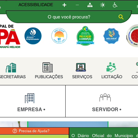
ACESSIBILIDADE
e
SECRETARIAS
PUBLICAÇÕES
SERVIÇOS
LICITAÇÃO
CO
EMPRESA •
SERVIDOR •
Precisa de Ajuda?
O Diário Oficial do Município