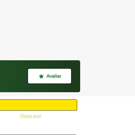
Avaliar
unicipal -
Clique aqui