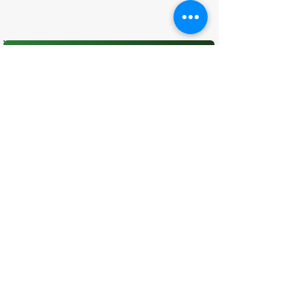
O que você achou desta página?
Sua opinião é fundamental para
melhorarmos os serviços públicos
Avaliar
CONTATO
(96) 98806-5474
prefeituraamapa@pma.ap.gov.br
ENDEREÇO
Av. Cônego Domingos Maltês, 63 -
Centro, Amapá - AP, 68950-000