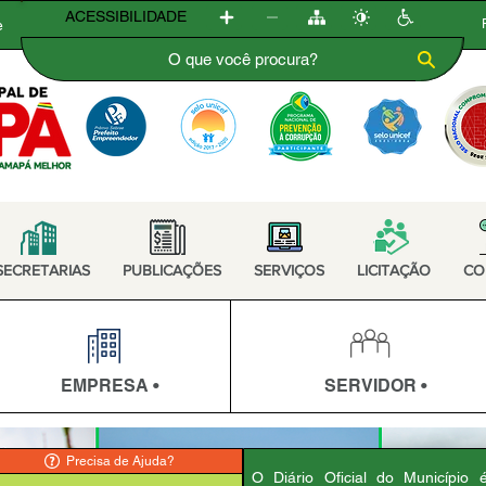
ACESSIBILIDADE
e
SECRETARIAS
PUBLICAÇÕES
SERVIÇOS
LICITAÇÃO
CO
EMPRESA •
SERVIDOR •
Precisa de Ajuda?
O Diário Oficial do Município