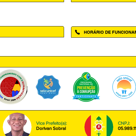
Acesse a página da Ouvidoria M
HORÁRIO DE FUNCION
ntro, Amapá - AP, 68950-000
Segunda à Sexta das 08h00 às
Vice Prefeito(a):
CNPJ:
Dorivan Sobral
05.989.1