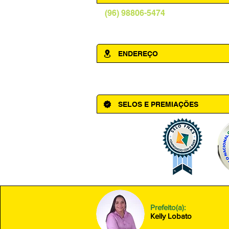
(96) 98806-5474
prefeituraamapa@pma.ap.gov.br
ENDEREÇO
Av. Cônego Domingos Maltês, 63 - Ce
SELOS E PREMIAÇÕES
Prefeito(a):
Kelly Lobato