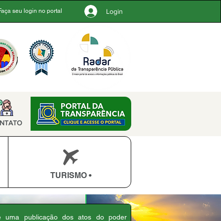
Login
Faça seu login no portal
NTATO
TURISMO •
 é uma publicação dos atos do poder