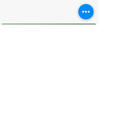
O que você achou desta página?
Sua opinião é fundamental para
melhorarmos os serviços públicos
Avaliar
CONTATO
(96) 98806-5474
prefeituraamapa@pma.ap.gov.br
ENDEREÇO
Av. Cônego Domingos Maltês, 63 -
Centro, Amapá - AP, 68950-000