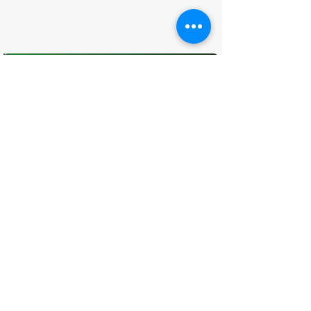
O que você achou desta página?
Sua opinião é fundamental para
melhorarmos os serviços públicos
Avaliar
CONTATO
(96) 98806-5474
prefeituraamapa@pma.ap.gov.br
ENDEREÇO
Av. Cônego Domingos Maltês, 63 -
Centro, Amapá - AP, 68950-000