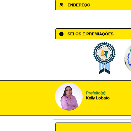
ENDEREÇO
Av. Cônego Domingos Maltês, 63 - Ce
SELOS E PREMIAÇÕES
Prefeito(a):
Kelly Lobato