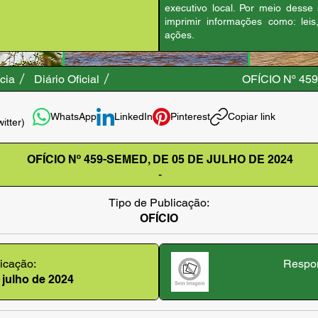
executivo local. Por meio desse
imprimir informações como: leis
ações.
cia
Diário Oficial
OFÍCIO Nº 4
WhatsApp
LinkedIn
Pinterest
Copiar link
witter)
OFÍCIO Nº 459-SEMED, DE 05 DE JULHO DE 2024
-
Tipo de Publicação:
OFÍCIO
icação:
Respon
 julho de 2024