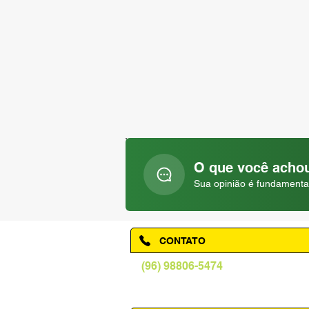
O que você achou
Sua opinião é fundamenta
CONTATO
(96) 98806-5474
prefeituraamapa@pma.ap.gov.br