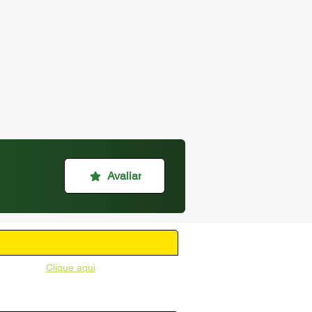
Avaliar
unicipal -
Clique aqui