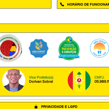
HORÁRIO DE FUNCION
ntro, Amapá - AP, 68950-000
Segunda à Sexta das 08h00 às
Vice Prefeito(a):
CNPJ:
Dorivan Sobral
05.989.1
PRIVACIDADE E LGPD