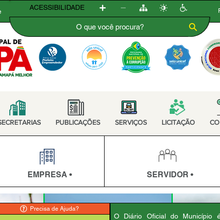
ACESSIBILIDADE
e
SECRETARIAS
PUBLICAÇÕES
SERVIÇOS
LICITAÇÃO
CO
EMPRESA •
SERVIDOR •
Precisa de Ajuda?
O Diário Oficial do Município