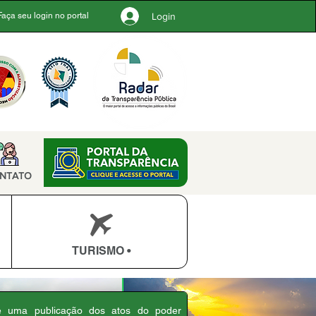
Login
Faça seu login no portal
NTATO
TURISMO •
 é uma publicação dos atos do poder