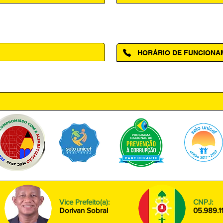
Acesse a página da Ouvidoria M
HORÁRIO DE FUNCION
ntro, Amapá - AP, 68950-000
Segunda à Sexta das 08h00 às
Vice Prefeito(a):
CNPJ:
Dorivan Sobral
05.989.1