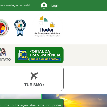
Login
Faça seu login no portal
NTATO
TURISMO •
 é uma publicação dos atos do poder