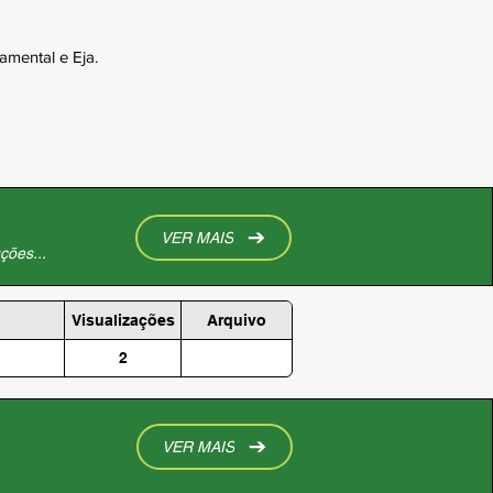
mental e Eja.
VER MAIS
ções...
Visualizações
Arquivo
2
VER MAIS