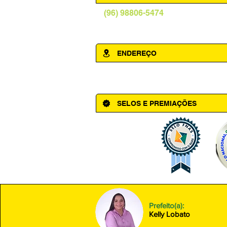
(96) 98806-5474
prefeituraamapa@pma.ap.gov.br
ENDEREÇO
Av. Cônego Domingos Maltês, 63 - Ce
SELOS E PREMIAÇÕES
Prefeito(a):
Kelly Lobato