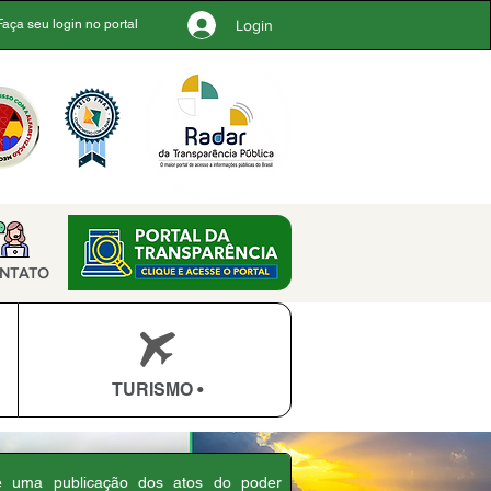
Login
Faça seu login no portal
NTATO
TURISMO •
 é uma publicação dos atos do poder