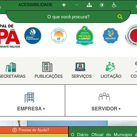
ACESSIBILIDADE
e
SECRETARIAS
PUBLICAÇÕES
SERVIÇOS
LICITAÇÃO
CO
EMPRESA •
SERVIDOR •
Precisa de Ajuda?
O Diário Oficial do Município