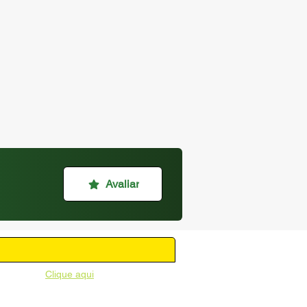
Avaliar
unicipal -
Clique aqui