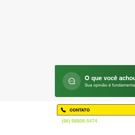
O que você achou
Sua opinião é fundamenta
CONTATO
(96) 98806-5474
prefeituraamapa@pma.ap.gov.br