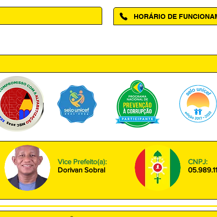
HORÁRIO DE FUNCION
ntro, Amapá - AP, 68950-000
Segunda à Sexta das 08h00 às
Vice Prefeito(a):
CNPJ:
Dorivan Sobral
05.989.1