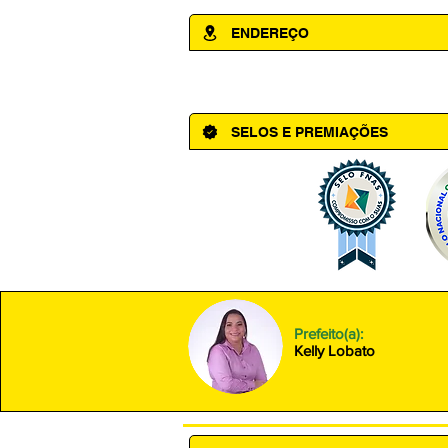
ENDEREÇO
Av. Cônego Domingos Maltês, 63 - Ce
SELOS E PREMIAÇÕES
Prefeito(a):
Kelly Lobato