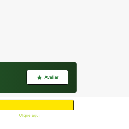
Avaliar
unicipal -
Clique aqui