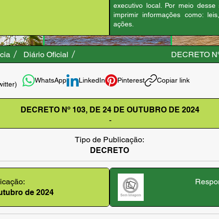
executivo local. Por meio desse
imprimir informações como: leis
ações.
cia
Diário Oficial
DECRETO Nº
WhatsApp
LinkedIn
Pinterest
Copiar link
witter)
DECRETO Nº 103, DE 24 DE OUTUBRO DE 2024
-
Tipo de Publicação:
DECRETO
icação:
Respon
outubro de 2024