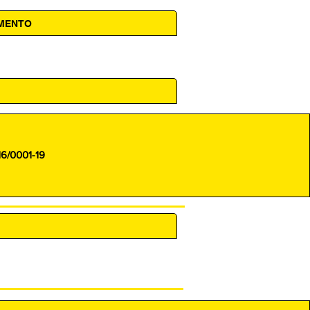
AMENTO
 14h00
16/0001-19
ENCARREGADO (DPO)