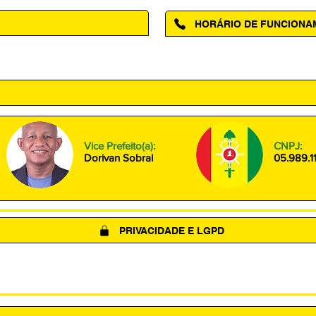
HORÁRIO DE FUNCION
ntro, Amapá - AP, 68950-000
Segunda à Sexta das 08h00 às
Vice Prefeito(a):
CNPJ:
Dorivan Sobral
05.989.1
PRIVACIDADE E LGPD
(LGPD)
POLÍTICA DE COOKIES
TERMOS DE USO