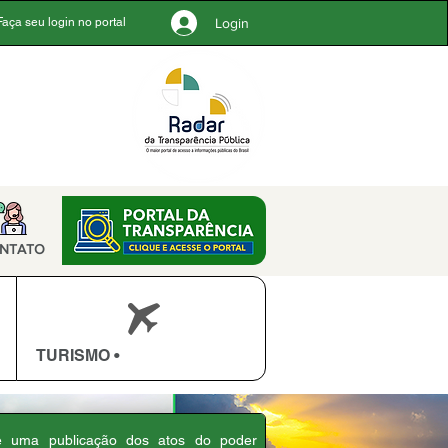
Login
Faça seu login no portal
NTATO
TURISMO •
 é uma publicação dos atos do poder