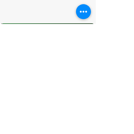
O que você achou desta página?
Sua opinião é fundamental para
melhorarmos os serviços públicos
Avaliar
CONTATO
(96) 98806-5474
prefeituraamapa@pma.ap.gov.br
ENDEREÇO
Av. Cônego Domingos Maltês, 63 -
Centro, Amapá - AP, 68950-000