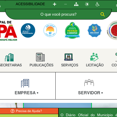
ACESSIBILIDADE
e
SECRETARIAS
PUBLICAÇÕES
SERVIÇOS
LICITAÇÃO
CO
EMPRESA •
SERVIDOR •
Precisa de Ajuda?
O Diário Oficial do Município