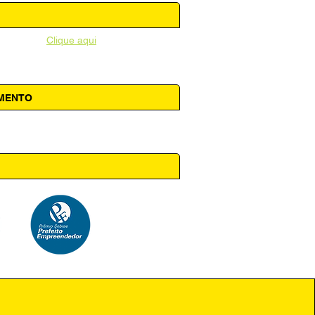
unicipal -
Clique aqui
AMENTO
 14h00