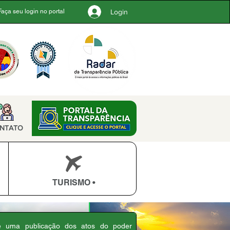
Login
Faça seu login no portal
NTATO
TURISMO •
 é uma publicação dos atos do poder