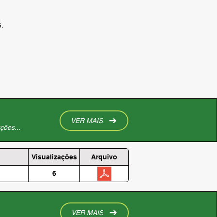
.
VER MAIS
ções...
Visualizações
Arquivo
6
VER MAIS