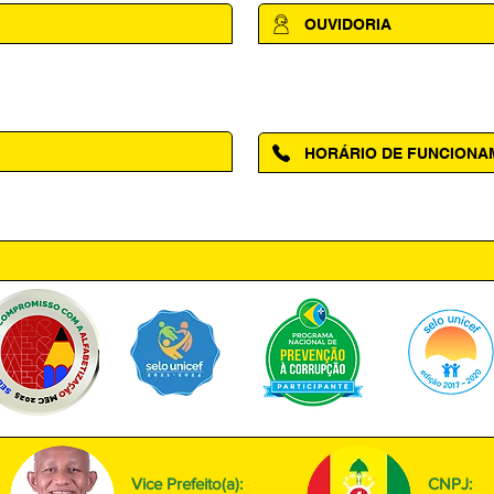
OUVIDORIA
Acesse a página da Ouvidoria M
HORÁRIO DE FUNCION
ntro, Amapá - AP, 68950-000
Segunda à Sexta das 08h00 às
Vice Prefeito(a):
CNPJ: