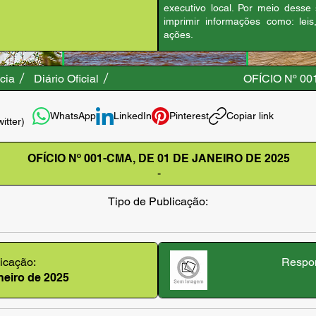
executivo local. Por meio desse
imprimir informações como: leis
ações.
cia
Diário Oficial
OFÍCIO Nº 0
WhatsApp
LinkedIn
Pinterest
Copiar link
witter)
OFÍCIO Nº 001-CMA, DE 01 DE JANEIRO DE 2025
-
Tipo de Publicação:
icação:
Respon
aneiro de 2025