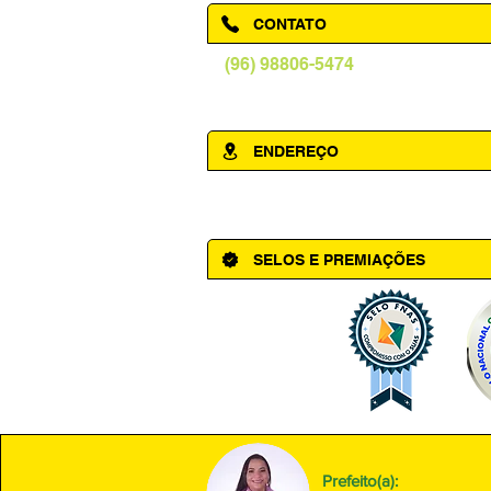
CONTATO
(96) 98806-5474
prefeituraamapa@pma.ap.gov.br
ENDEREÇO
Av. Cônego Domingos Maltês, 63 - Ce
SELOS E PREMIAÇÕES
Prefeito(a):