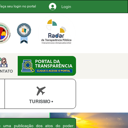
Login
Faça seu login no portal
NTATO
TURISMO •
 é uma publicação dos atos do poder