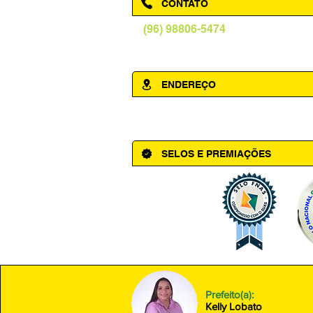
CONTATO
(96) 98806-5474
prefeituraamapa@pma.ap.gov.br
ENDEREÇO
Av. Cônego Domingos Maltês, 63 - Ce
SELOS E PREMIAÇÕES
Prefeito(a):
Kelly Lobato