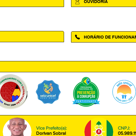
OUVIDORIA
Acesse a página da Ouvidoria M
HORÁRIO DE FUNCION
ntro, Amapá - AP, 68950-000
Segunda à Sexta das 08h00 às
Vice Prefeito(a):
CNPJ:
Dorivan Sobral
05.989.1