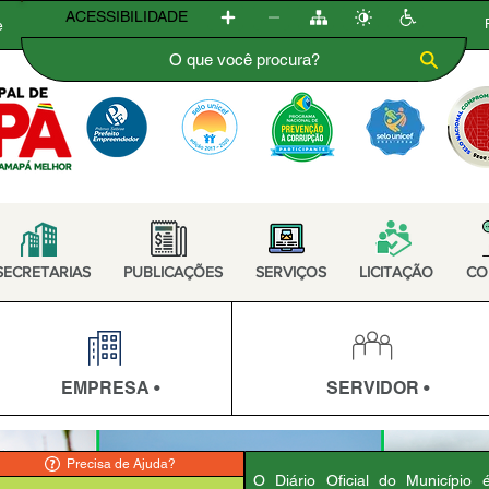
ACESSIBILIDADE
e
SECRETARIAS
PUBLICAÇÕES
SERVIÇOS
LICITAÇÃO
CO
EMPRESA •
SERVIDOR •
Precisa de Ajuda?
O Diário Oficial do Município