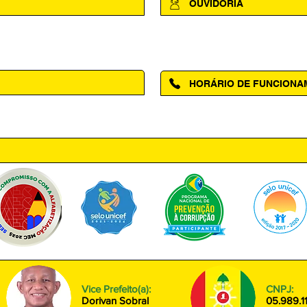
OUVIDORIA
Acesse a página da Ouvidoria M
HORÁRIO DE FUNCION
ntro, Amapá - AP, 68950-000
Segunda à Sexta das 08h00 às
Vice Prefeito(a):
CNPJ:
Dorivan Sobral
05.989.1