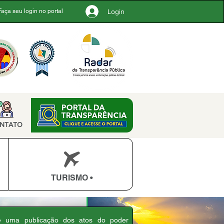
Login
Faça seu login no portal
NTATO
TURISMO •
 é uma publicação dos atos do poder