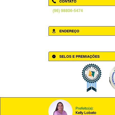
CONTATO
(96) 98806-5474
prefeituraamapa@pma.ap.gov.br
ENDEREÇO
Av. Cônego Domingos Maltês, 63 - Ce
SELOS E PREMIAÇÕES
Prefeito(a):
Kelly Lobato