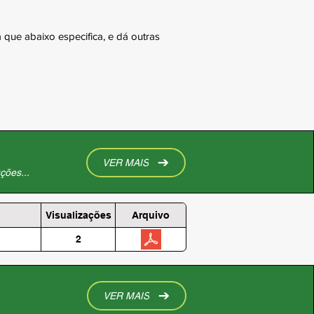
 que abaixo especifica, e dá outras
VER MAIS
ções...
Visualizações
Arquivo
2
VER MAIS