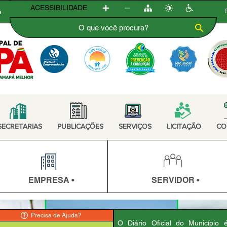
ACESSIBILIDADE
e
SECRETARIAS
PUBLICAÇÕES
SERVIÇOS
LICITAÇÃO
CO
EMPRESA •
SERVIDOR •
Precisa de Ajuda?
O Diário Oficial do Município