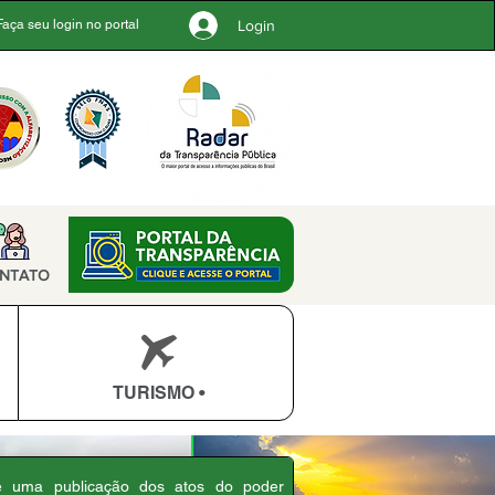
Login
Faça seu login no portal
NTATO
TURISMO •
 é uma publicação dos atos do poder