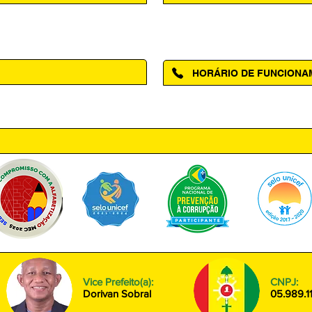
Acesse a página da Ouvidoria M
HORÁRIO DE FUNCION
ntro, Amapá - AP, 68950-000
Segunda à Sexta das 08h00 às
Vice Prefeito(a):
CNPJ:
Dorivan Sobral
05.989.1