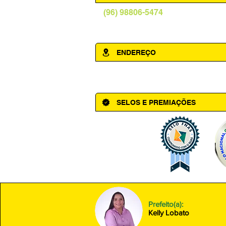
(96) 98806-5474
prefeituraamapa@pma.ap.gov.br
ENDEREÇO
Av. Cônego Domingos Maltês, 63 - Ce
SELOS E PREMIAÇÕES
Prefeito(a):
Kelly Lobato