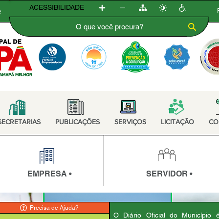
ACESSIBILIDADE
e
SECRETARIAS
PUBLICAÇÕES
SERVIÇOS
LICITAÇÃO
CO
EMPRESA •
SERVIDOR •
Precisa de Ajuda?
O Diário Oficial do Município