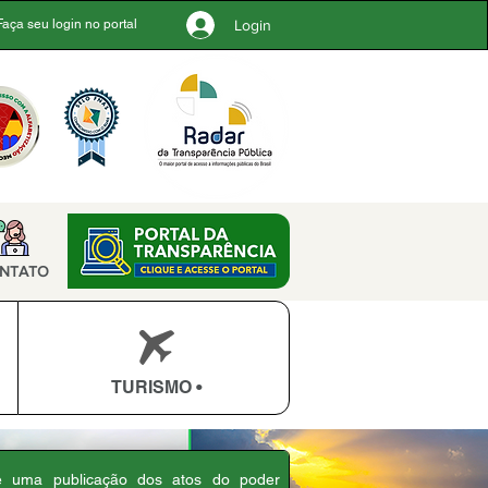
Login
Faça seu login no portal
NTATO
TURISMO •
 é uma publicação dos atos do poder