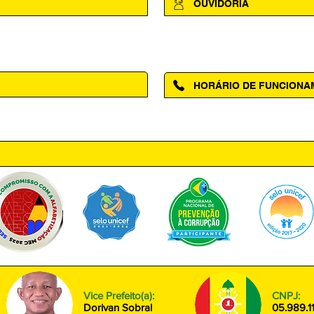
OUVIDORIA
Acesse a página da Ouvidoria M
HORÁRIO DE FUNCION
ntro, Amapá - AP, 68950-000
Segunda à Sexta das 08h00 às
Vice Prefeito(a):
CNPJ:
Dorivan Sobral
05.989.1