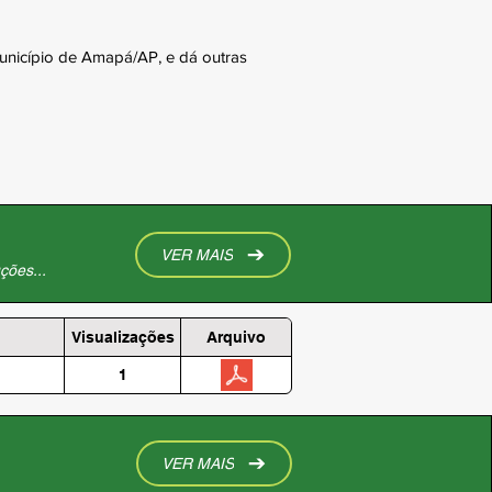
unicípio de Amapá/AP, e dá outras
VER MAIS
ções...
Visualizações
Arquivo
1
VER MAIS