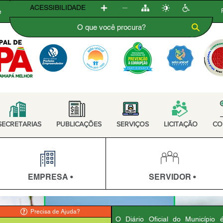
ACESSIBILIDADE
e
SECRETARIAS
PUBLICAÇÕES
SERVIÇOS
LICITAÇÃO
CO
EMPRESA •
SERVIDOR •
Precisa de Ajuda?
O Diário Oficial do Município