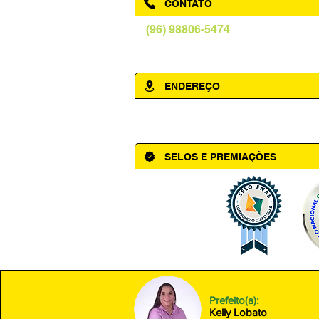
CONTATO
(96) 98806-5474
prefeituraamapa@pma.ap.gov.br
ENDEREÇO
Av. Cônego Domingos Maltês, 63 - Ce
SELOS E PREMIAÇÕES
Prefeito(a):
Kelly Lobato