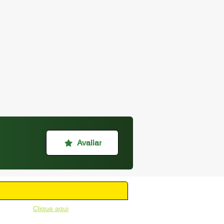
Avaliar
unicipal -
Clique aqui