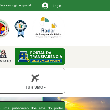
Login
Faça seu login no portal
NTATO
TURISMO •
 é uma publicação dos atos do poder