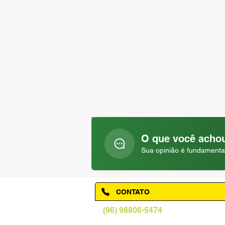
O que você achou
Sua opinião é fundamenta
CONTATO
(96) 98806-5474
prefeituraamapa@pma.ap.gov.br