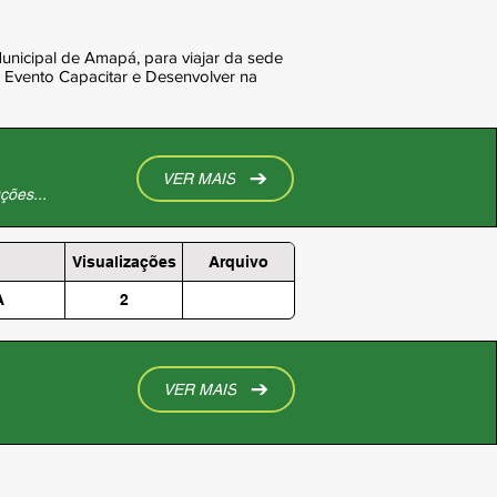
nicipal de Amapá, para viajar da sede
o Evento Capacitar e Desenvolver na
VER MAIS
ções...
Visualizações
Arquivo
A
2
VER MAIS