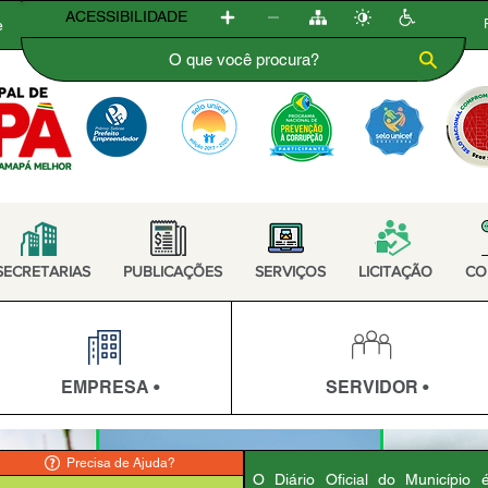
ACESSIBILIDADE
e
SECRETARIAS
PUBLICAÇÕES
SERVIÇOS
LICITAÇÃO
CO
EMPRESA •
SERVIDOR •
Precisa de Ajuda?
O Diário Oficial do Município