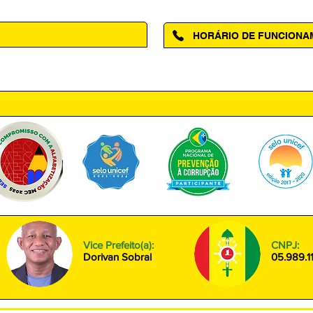
HORÁRIO DE FUNCION
ntro, Amapá - AP, 68950-000
Segunda à Sexta das 08h00 às
Vice Prefeito(a):
CNPJ:
Dorivan Sobral
05.989.1