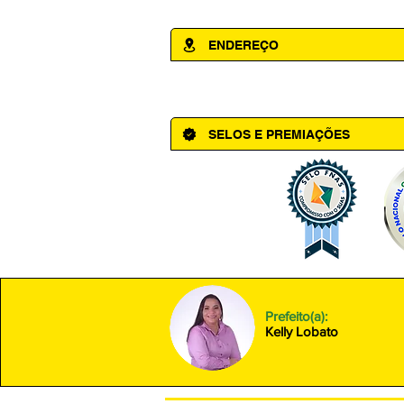
ENDEREÇO
Av. Cônego Domingos Maltês, 63 - Ce
SELOS E PREMIAÇÕES
Prefeito(a):
Kelly Lobato